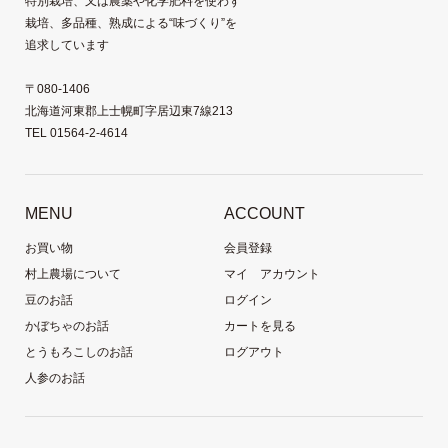
特別栽培、又は農薬や化学肥料を使わず
栽培、多品種、熟成による“味づくり”を
追求しています
〒080-1406
北海道河東郡上士幌町字居辺東7線213
TEL 01564-2-4614
MENU
ACCOUNT
お買い物
会員登録
村上農場について
マイ アカウント
豆のお話
ログイン
かぼちゃのお話
カートを見る
とうもろこしのお話
ログアウト
人参のお話