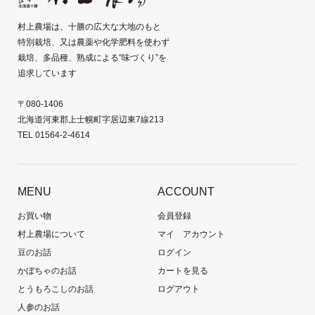
村上農場は、十勝の広大な大地のもと
特別栽培、又は農薬や化学肥料を使わず
栽培、多品種、熟成による“味づくり”を
追求しています
〒080-1406
北海道河東郡上士幌町字居辺東7線213
TEL 01564-2-4614
MENU
ACCOUNT
お買い物
会員登録
村上農場について
マイ アカウント
豆のお話
ログイン
かぼちゃのお話
カートを見る
とうもろこしのお話
ログアウト
人参のお話