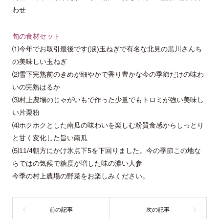
わせ
旬の食材セット
⑴今年でお取引最後です(涙)玉ねぎで有名な北見の黒川さんち
の美味しい玉ねぎ
⑵雪下完熟前のきめが細やかで香り豊かな今の季節だけの味わ
いの完熟はるか
⑶村上農場のじゃがいもで作った少量でもトロミが強い美味し
い片栗粉
⑷ホクホクとした南瓜の味わいを楽しむ粉質食感からしっとり
と甘く変化した旨い南瓜
⑸11/4朝方にかけ氷点下5を下回りました。今の季節この地な
らではの気候で糖度が増した味の濃い人参
今季の村上農場の野菜をお楽しみください。