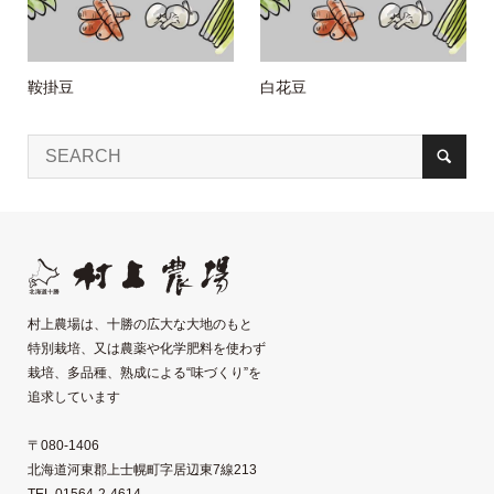
鞍掛豆
白花豆
村上農場は、十勝の広大な大地のもと
特別栽培、又は農薬や化学肥料を使わず
栽培、多品種、熟成による“味づくり”を
追求しています
〒080-1406
北海道河東郡上士幌町字居辺東7線213
TEL 01564-2-4614