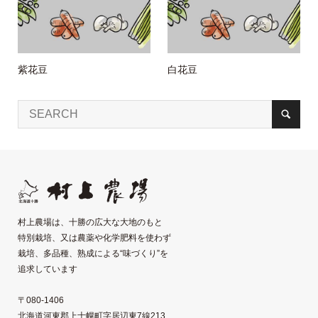
紫花豆
白花豆
村上農場は、十勝の広大な大地のもと
特別栽培、又は農薬や化学肥料を使わず
栽培、多品種、熟成による“味づくり”を
追求しています
〒080-1406
北海道河東郡上士幌町字居辺東7線213