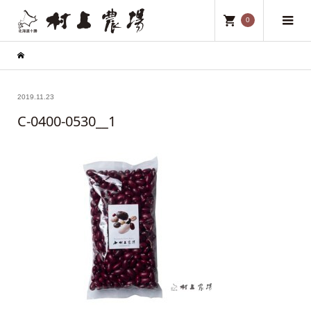
0
2019.11.23
C-0400-0530__1