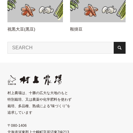
祝黒大豆(黒豆)
鞍掛豆
村上農場は、十勝の広大な大地のもと
特別栽培、又は農薬や化学肥料を使わず
栽培、多品種、熟成による“味づくり”を
追求しています
〒080-1406
北海道河東郡上士幌町字居辺東7線213