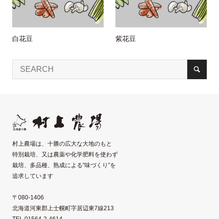
白花豆
紫花豆
村上農場は、十勝の広大な大地のもと
特別栽培、又は農薬や化学肥料を使わず
栽培、多品種、熟成による“味づくり”を
追求しています
〒080-1406
北海道河東郡上士幌町字居辺東7線213
TEL 01564-2-4614