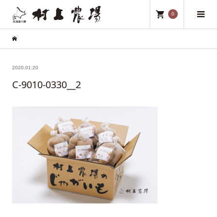
0
2020.01.20
C-9010-0330__2