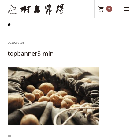
0
2019.08.25
topbanner3-min