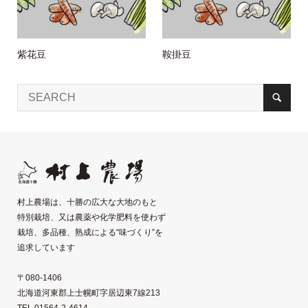
紫花豆
鞍掛豆
村上農場は、十勝の広大な大地のもと
特別栽培、又は農薬や化学肥料を使わず
栽培、多品種、熟成による“味づくり”を
追求しています
〒080-1406
北海道河東郡上士幌町字居辺東7線213
TEL 01564-2-4614