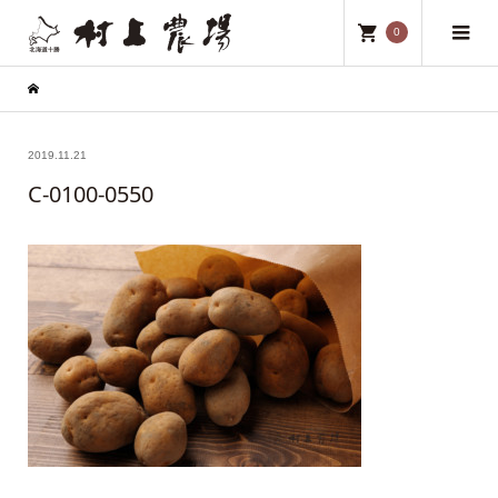
0
2019.11.21
C-0100-0550