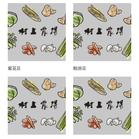
紫花豆
鞍掛豆