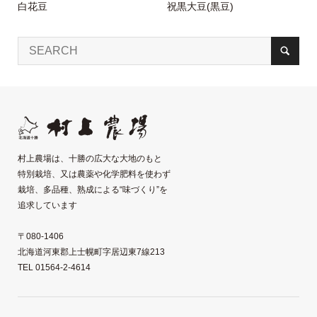
白花豆
祝黒大豆(黒豆)
村上農場は、十勝の広大な大地のもと
特別栽培、又は農薬や化学肥料を使わず
栽培、多品種、熟成による“味づくり”を
追求しています
〒080-1406
北海道河東郡上士幌町字居辺東7線213
TEL 01564-2-4614