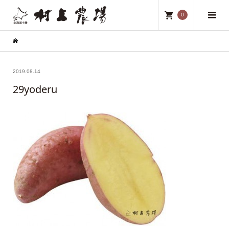
0
2019.08.14
29yoderu