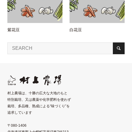
紫花豆
白花豆
村上農場は、十勝の広大な大地のもと
特別栽培、又は農薬や化学肥料を使わず
栽培、多品種、熟成による“味づくり”を
追求しています
〒080-1406
北海道河東郡上士幌町字居辺東7線213