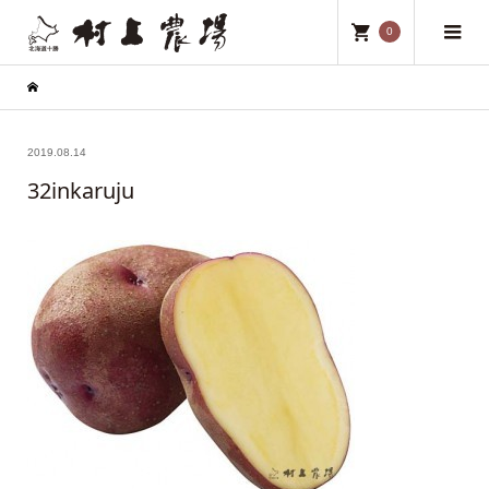
0
2019.08.14
32inkaruju