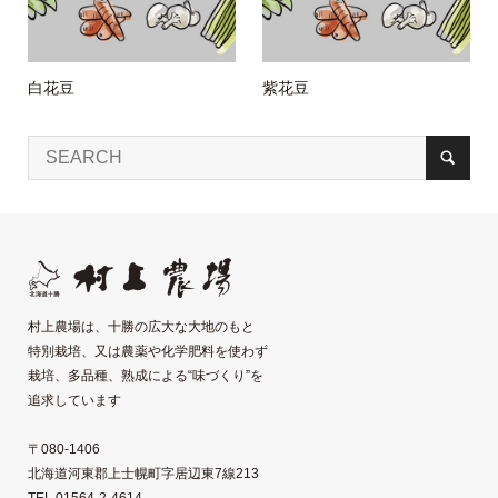
白花豆
紫花豆
村上農場は、十勝の広大な大地のもと
特別栽培、又は農薬や化学肥料を使わず
栽培、多品種、熟成による“味づくり”を
追求しています
〒080-1406
北海道河東郡上士幌町字居辺東7線213
TEL 01564-2-4614