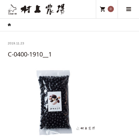
0
2019.11.23
C-0400-1910__1