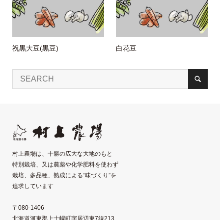
祝黒大豆(黒豆)
白花豆
村上農場は、十勝の広大な大地のもと
特別栽培、又は農薬や化学肥料を使わず
栽培、多品種、熟成による“味づくり”を
追求しています
〒080-1406
北海道河東郡上士幌町字居辺東7線213