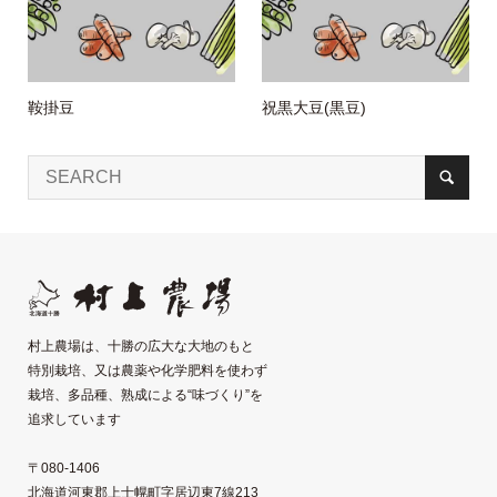
鞍掛豆
祝黒大豆(黒豆)
村上農場は、十勝の広大な大地のもと
特別栽培、又は農薬や化学肥料を使わず
栽培、多品種、熟成による“味づくり”を
追求しています
〒080-1406
北海道河東郡上士幌町字居辺東7線213