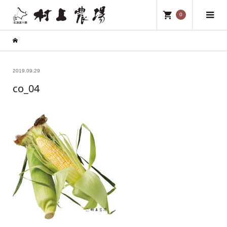
0
2019.09.29
co_04